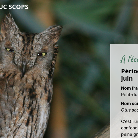
DUC SCOPS
A l'é
Pério
juin
Nom fra
Petit-d
Nom sci
Otus sc
C'est l'
confonda
peine gr