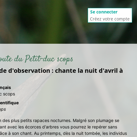
Se connecter
Créez votre compte
coute du Petit-duc scops
de d'observation : chante la nuit d'avril à
nçais
uc scops
entifique
ops
un des plus petits rapaces nocturnes. Malgré son plumage se
nt avec les écorces d'arbres vous pourrez le repérer sans
âce à son chant. Au printemps, dès la nuit tombée, les individus