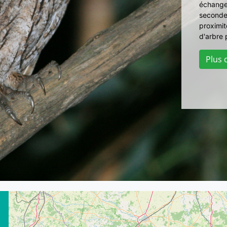
échangen
secondes
proximit
d'arbre 
Plus d