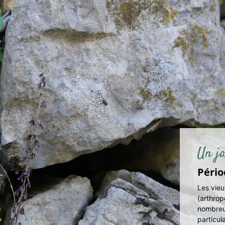
Un ja
Pério
Les vie
(arthrop
nombreus
particul