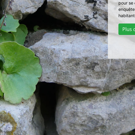
pour se 
enquête
habitant
Plus d